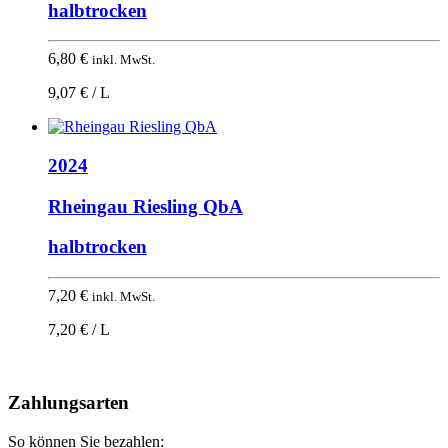
halbtrocken
6,80
€
inkl. MwSt.
9,07 € / L
2024
Rheingau Riesling QbA
halbtrocken
7,20
€
inkl. MwSt.
7,20 € / L
Nach
oben
Zahlungsarten
So können Sie bezahlen: