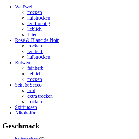
Weißwein
trocken
halbtrocken
feinfruchtig
lieblich
Liter
Rosé & Blanc de Noir
trocken
feinherb
halbtrocken
Rotwein
feinherb
lieblich
trocken
Sekt & Secco
brut
extra trocken
trocken
Spirituosen
Alkoholfrei
Geschmack