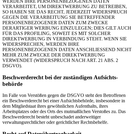
WERDEN IHRE PERSONENBEZOGENEN DATEN
VERARBEITET, UM DIREKTWERBUNG ZU BETREIBEN,
SO HABEN SIE DAS RECHT, JEDERZEIT WIDERSPRUCH
GEGEN DIE VERARBEITUNG SIE BETREFFENDER
PERSONENBEZOGENER DATEN ZUM ZWECKE
DERARTIGER WERBUNG EINZULEGEN; DIES GILT AUCH
FÜR DAS PROFILING, SOWEIT ES MIT SOLCHER
DIREKTWERBUNG IN VERBINDUNG STEHT. WENN SIE
WIDERSPRECHEN, WERDEN IHRE
PERSONENBEZOGENEN DATEN ANSCHLIESSEND NICHT
MEHR ZUM ZWECKE DER DIREKTWERBUNG
VERWENDET (WIDERSPRUCH NACH ART. 21 ABS. 2
DSGVO).
Beschwerde­recht bei der zuständigen Aufsichts­
behörde
Im Falle von Verstößen gegen die DSGVO steht den Betroffenen
ein Beschwerderecht bei einer Aufsichtsbehörde, insbesondere in
dem Mitgliedstaat ihres gewöhnlichen Aufenthalts, ihres
Arbeitsplatzes oder des Orts des mutmaßlichen Verstoßes zu. Das
Beschwerderecht besteht unbeschadet anderweitiger
verwaltungsrechtlicher oder gerichtlicher Rechtsbehelfe.
Recht auf Daten­übertrag­barkeit